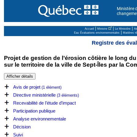
Ministère d
changement
|
|
|
Accueil
Ministre
Le Ministère
Ai
|
Eau
Évaluations environnementales
Matières ré
Registre des éva
Projet de gestion de l’érosion côtière le long
sur le territoire de la ville de Sept-Îles par la 
Avis de projet
(1 élément)
Directive ministérielle
(3 éléments)
Recevabilité de l’étude d’impact
Participation publique
Analyse environnementale
Décision
Suivi