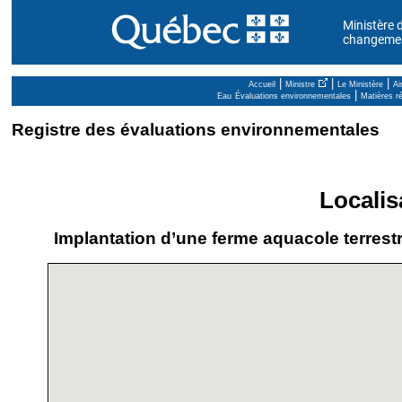
Ministère d
changement
|
|
|
Accueil
Ministre
Le Ministère
Ai
|
Eau
Évaluations environnementales
Matières ré
Registre des évaluations environnementales
Localis
Implantation d’une ferme aquacole terrest