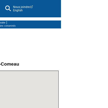
Nous joindre
English
|
rable
ains contaminés
ie-Comeau